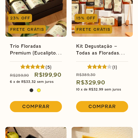
23
%
OFF
15
%
OFF
FRETE GRÁTIS
FRETE GRÁTIS
Trio Floradas
Kit Degustação –
Premium (Eucalipto,
Todas as Floradas
Trevo Branco e
(Eucalipto, Trevo
Silvestre) - Médio
Branco, Silvestre,
(5)
(1)
Cipó Uva, Aroeira,
R$199,90
R$389,30
R$259,90
Café, e Laranjeira)
R$329,90
6
x de
R$33,32
sem juros
10
x de
R$32,99
sem juros
COMPRAR