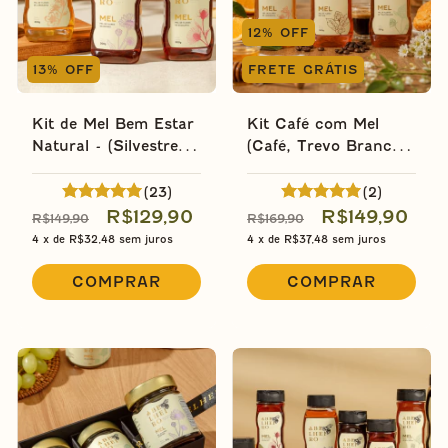
12
%
OFF
13
%
OFF
FRETE GRÁTIS
Kit de Mel Bem Estar
Kit Café com Mel
Natural - (Silvestre,
(Café, Trevo Branco e
Eucalipto e
Laranjeira)
Laranjeira)
(23)
(2)
R$129,90
R$149,90
R$149,90
R$169,90
4
x de
R$32,48
sem juros
4
x de
R$37,48
sem juros