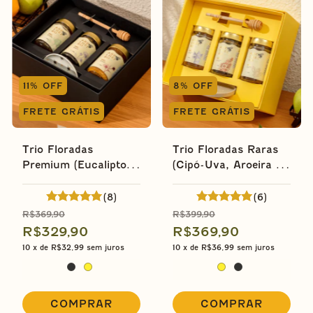
11
%
OFF
8
%
OFF
FRETE GRÁTIS
FRETE GRÁTIS
Trio Floradas
Trio Floradas Raras
Premium (Eucalipto,
(Cipó-Uva, Aroeira e
Trevo Branco e
Café) - Edição
Silvestre) - Edição
Presenteável
(8)
(6)
Presenteável
R$369,90
R$399,90
R$329,90
R$369,90
10
x de
R$32,99
sem juros
10
x de
R$36,99
sem juros
COMPRAR
COMPRAR